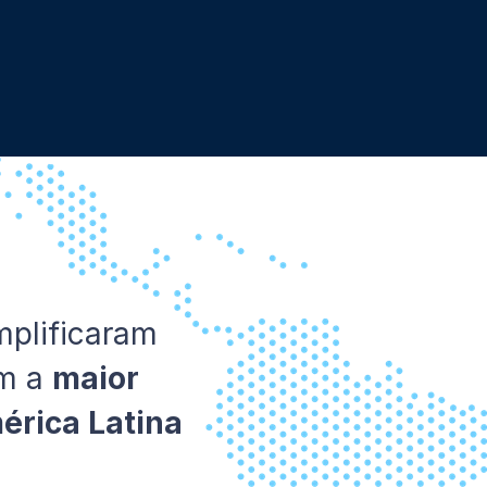
mplificaram
om a
maior
érica Latina