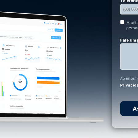
Telefone
Aceit
perso
Fale um 
Ao infor
Privacid
A