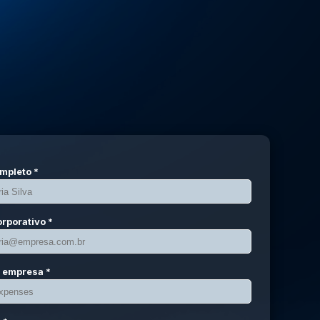
mpleto *
orporativo *
 empresa *