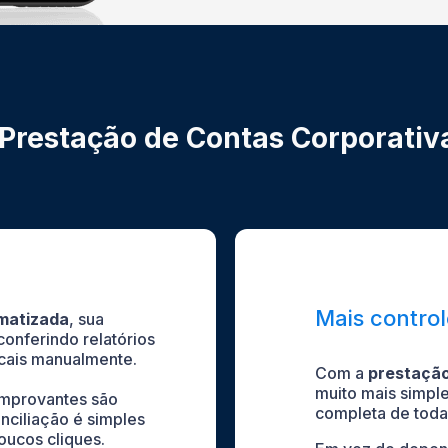
Prestação de Contas Corporativ
Mais control
matizada
, sua
conferindo relatórios
scais manualmente.
Com a
prestação
muito mais simple
omprovantes são
completa de toda
onciliação é simples
em poucos cliques.