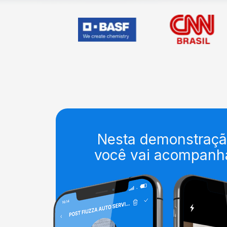
Nesta demonstraçã
você vai acompanh