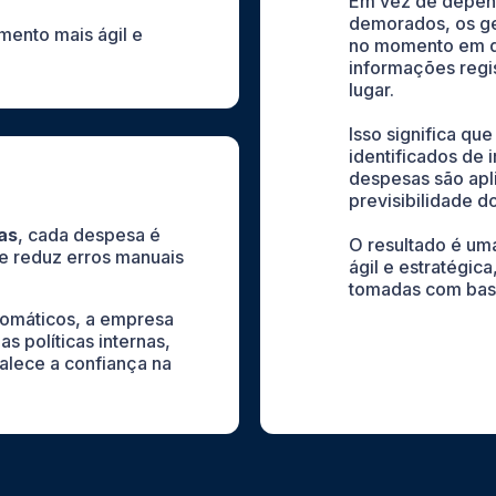
Em vez de depend
demorados, os g
mento mais ágil e
no momento em q
informações regi
lugar.
Isso significa qu
identificados de i
despesas são apli
previsibilidade do
as
, cada despesa é
O resultado é um
e reduz erros manuais
ágil e estratégic
tomadas com bas
tomáticos, a empresa
 políticas internas,
talece a confiança na