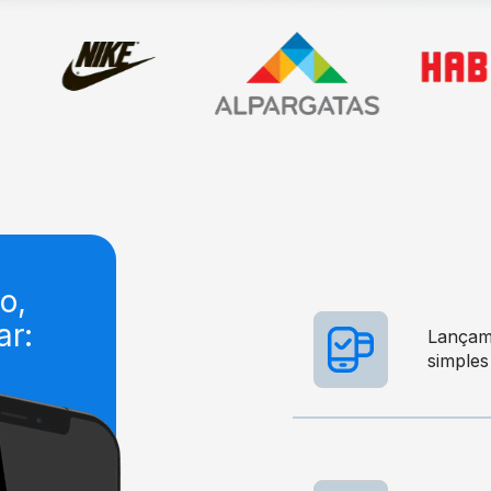
o,
ar:
Lançam
simples 