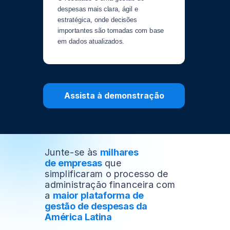
despesas mais clara, ágil e
estratégica, onde decisões
importantes são tomadas com base
em dados atualizados.
Assista à demonstração
Junte-se às
milhares
de empresas
que
simplificaram
o processo de
administração financeira com
a
maior
plataforma de
gestão de despesas da
América Latina